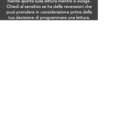
mente aperta sulla lettura mentre si svolge.
Chiedi al sensitivo se ha delle recensioni che
puoi prendere in considerazione prima della
tua decisione di programmare una lettura.
Se hai molte domande a cui vorresti che il
sensitivo rispondesse, programma una
lettura con la giusta quantità di tempo. Non
aspettarti che il sensitivo affronti dieci
problemi durante una lettura di quindici
minuti. Porta un blocco note alla lettura e
scrivi eventuali appunti durante la lettura.
Potresti anche essere in grado di registrare
la lettura sul tuo smartphone. Quando la tua
lettura termina, prenditi del tempo per
l'auto-riflessione.
"Più conosci te stesso, più pazienza
hai per ciò che vedi negli altri." Erik
Erikson