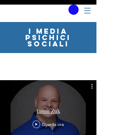
I media
psichici
sociali
Jason Zuk
Guarda ora