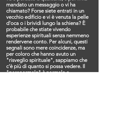
mandato un messaggio o vi ha
chiamato? Forse siete entrati in un
vecchio edificio e vi è venuta la pelle
d'oca o i brividi lungo la schiena? È
probabile che stiate vivendo
esperienze spirituali senza nemmeno
rendervene conto. Per alcuni, questi
segnali sono mere coincidenze, ma
per coloro che hanno avuto un
"risveglio spirituale", sappiamo che
c'è più di quanto si possa vedere. Il
"paranormale" è normale e
argomenti che un tempo erano
considerati "tabù" fanno parte della
nostra vita quotidiana.
Unisciti a Megan e Jason e ai loro
ospiti speciali mentre discutono di
spiritualità, vita dopo la morte,
guarigione energetica, proiezione
astrale, capacità psichiche, medianità
e altro ancora. Con attori di
Hollywood diventati guaritori reiki,