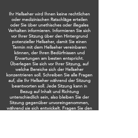
Ihr Hellseher wird Ihnen keine rechtlichen
oder medizinischen Ratschläge erteilen
oder Sie über unethisches oder illegales
Verhalten informieren. Informieren Sie sich
vor Ihrer Sitzung über den Hintergrund
potenzieller Hellseher, damit Sie einen
Termin mit dem Hellseher vereinbaren
können, der Ihren Bedürfnissen und
Erwartungen am besten entspricht.
Überlegen Sie sich vor Ihrer Sitzung, auf
welche Bereiche sich der Hellseher
konzentrieren soll. Schreiben Sie alle Fragen
auf, die Ihr Hellseher während der Sitzung
beantworten soll. Jede Sitzung kann in
Bezug auf Inhalt und Richtung
unterschiedlich sein, also bleiben Sie der
Sitzung gegenüber unvoreingenommen,
während sie sich entwickelt. Fragen Sie den
Hellseher, ob er oder sie Bewertungen hat,
die Sie berücksichtigen können, bevor Sie
sich entscheiden, eine Sitzung zu
vereinbaren. Wenn Sie viele Fragen haben,
die der Hellseher beantworten soll,