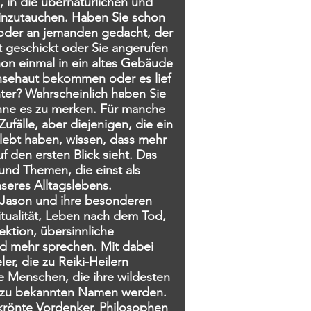
 in die übernatürlichen und
inzutauchen. Haben Sie schon
 oder an jemanden gedacht, der
t geschickt oder Sie angerufen
chon einmal in ein altes Gebäude
sehaut bekommen oder es lief
ter? Wahrscheinlich haben Sie
ohne es zu merken. Für manche
ufälle, aber diejenigen, die ein
rlebt haben, wissen, dass mehr
uf den ersten Blick sieht. Das
und Themen, die einst als
nseres Alltagslebens.
 Jason und ihre besonderen
itualität, Leben nach dem Tod,
ektion, übersinnliche
nd mehr sprechen. Mit dabei
er, die zu Reiki-Heilern
 Menschen, die ihre wildesten
d zu bekannten Namen werden.
krönte Vordenker, Philosophen