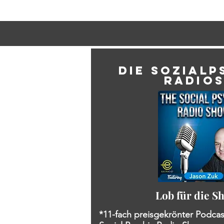
DIE SOZIALP
RADIO
Lob für die S
*11-fach preisgekrönter Podca