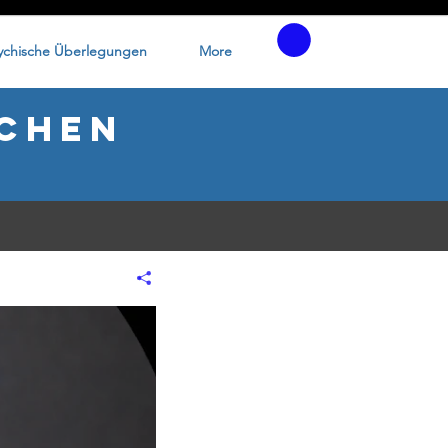
sychische Überlegungen
More
schen